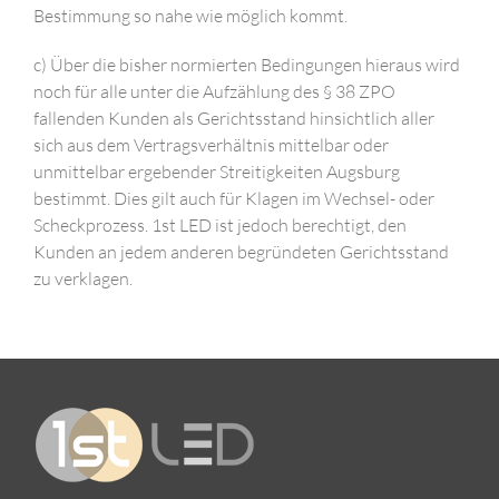
Bestimmung so nahe wie möglich kommt.
c) Über die bisher normierten Bedingungen hieraus wird
noch für alle unter die Aufzählung des § 38 ZPO
fallenden Kunden als Gerichtsstand hinsichtlich aller
sich aus dem Vertragsverhältnis mittelbar oder
unmittelbar ergebender Streitigkeiten Augsburg
bestimmt. Dies gilt auch für Klagen im Wechsel- oder
Scheckprozess. 1st LED ist jedoch berechtigt, den
Kunden an jedem anderen begründeten Gerichtsstand
zu verklagen.